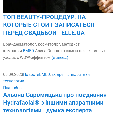
ТОП BEAUTY-ПРОЦЕДУР, НА
КОТОРЫЕ СТОИТ ЗАПИСАТЬСЯ
ПЕРЕД СВАДЬБОЙ | ELLE.UA
Врач-дерматолог, косметолог, методист
компании
BMED
Алиса Онопко о самых эффективных
уходах с WOW-эффектом
(далее…)
06.09.2023
Новости
BMED
,
skinpen
,
аппаратные
технологии
Подробнее
Альона Саромицька про поєднання
Hydrafacial® з іншими апаратними
технологіями | думка експерта