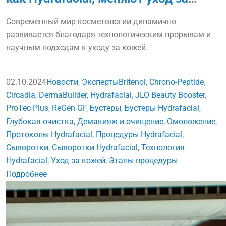
кожей
Современный мир косметологии динамично
развивается благодаря технологическим прорывам и
научным подходам к уходу за кожей.
02.10.2024
Новости
,
Эксперты
Britenol
,
Chrono-Peptide
,
Circadia
,
DermaBuilder
,
Hydrafacial
,
JLO Beauty Booster
,
ProTec Plus
,
ReGen GF
,
Бустеры
,
Бустеры Hydrafacial
,
Глубокая очистка
,
Демакияж и очищение
,
Омоложение
,
Протоколы Hydrafacial
,
Процедуры Hydrafacial
,
Сыворотки
,
Сыворотки Hydrafacial
,
Технология
Hydrafacial
,
Уход за кожей
,
Этапы процедуры
Подробнее