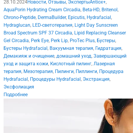
28.10.2024
Новости
,
Отзывы
,
Эксперты
Antiox+
,
AquaPorin Hydrating Cream Circadia
,
Beta-HD
,
Britenol
,
Chrono-Peptide
,
DermaBuilder
,
Epicutis
,
Hydrafacial
,
Hydraglucan
,
LED-светотерапия
,
Light Day Sunscreen
Broad Spectrum SPF 37 Circadia
,
Lipid Replacing Cleanser
Gel Circadia
,
Perk Eye
,
Perk Lip
,
ProTec Plus
,
Бустеры
,
Бустеры Hydrafacial
,
Вакуумная терапия
,
Гидратация
,
Демакияж и очищение
,
домашний уход
,
Завершающий
уход и защита кожи
,
Кислотный пилинг
,
Лазерная
терапия
,
Мезотерапия
,
Пилинги
,
Пиллинги
,
Процедура
Hydrafacial
,
Процедуры Hydrafacial
,
Экстракция
,
Эксфолиация
Подробнее