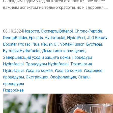
С каждым годом уход за кожей становится всё более
важным аспектом не только красоты, но и здоровья....
08.10.2024
Новости
,
Эксперты
Britenol
,
Chrono-Peptide
,
DermaBuilder
,
Epicutis
,
Hydrafacial
,
HydroPeel
,
JLO Beauty
Booster
,
ProTec Plus
,
ReGen GF
,
Vortex-Fusion
,
Бустеры
,
Бустеры Hydrafacial
,
Демакияж и очищение
,
Завершающий уход и защита кожи
,
Процедура
Hydrafacial
,
Процедуры Hydrafacial
,
Технология
Hydrafacial
,
Уход за кожей
,
Уход за кожей
,
Уходовые
процедуры
,
Экстракция
,
Эксфолиация
,
Этапы
процедуры
Подробнее