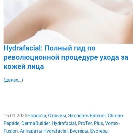
Hydrafacial: Полный гид по
революционной процедуре ухода за
кожей лица
(далее…)
16.01.2025
Новости
,
Отзывы
,
Эксперты
Britenol
,
Chrono-
Peptide
,
DermaBuilder
,
Hydrafacial
,
ProTec Plus
,
Vortex-
Fusion
,
Аппараты Hydrafacial
,
Бустеры
,
Бустеры