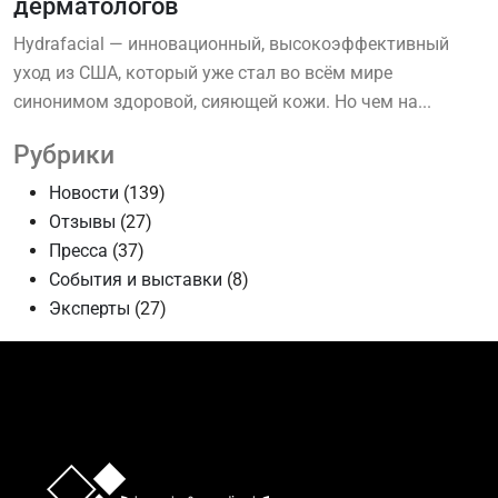
дерматологов
Hydrafacial — инновационный, высокоэффективный
уход из США, который уже стал во всём мире
синонимом здоровой, сияющей кожи. Но чем на...
Рубрики
Новости
(139)
Отзывы
(27)
Пресса
(37)
События и выставки
(8)
Эксперты
(27)