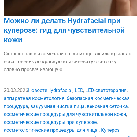
Можно ли делать Hydrafacial при
куперозе: гид для чувствительной
кожи
Сколько раз вы замечали на своих щеках или крыльях
носа тоненькую красную или синеватую сеточку,
словно просвечивающую...
20.03.2026
Новости
Hydrafacial
,
LED
,
LED-светотерапия
,
аппаратная косметология
,
безопасная косметическая
процедура
,
вакуумная чистка лица
,
венозная сеточка
,
косметические процедуры для чувствительной кожи
,
косметические процедуры при куперозе
,
косметологические процедуры для лица.
,
Купероз
,