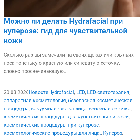
Можно ли делать Hydrafacial при
куперозе: гид для чувствительной
кожи
Сколько раз вы замечали на своих щеках или крыльях
носа тоненькую красную или синеватую сеточку,
словно просвечивающую...
20.03.2026
Новости
Hydrafacial
,
LED
,
LED-светотерапия
,
аппаратная косметология
,
безопасная косметическая
процедура
,
вакуумная чистка лица
,
венозная сеточка
,
косметические процедуры для чувствительной кожи
,
косметические процедуры при куперозе
,
косметологические процедуры для лица.
,
Купероз
,