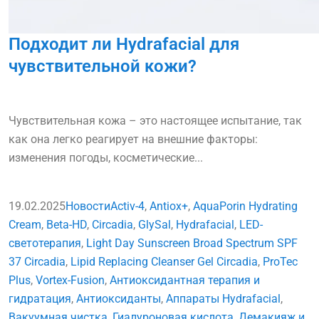
Подходит ли Hydrafacial для
чувствительной кожи?
Чувствительная кожа – это настоящее испытание, так
как она легко реагирует на внешние факторы:
изменения погоды, косметические...
19.02.2025
Новости
Activ-4
,
Antiox+
,
AquaPorin Hydrating
Cream
,
Beta-HD
,
Circadia
,
GlySal
,
Hydrafacial
,
LED-
светотерапия
,
Light Day Sunscreen Broad Spectrum SPF
37 Circadia
,
Lipid Replacing Cleanser Gel Circadia
,
ProTec
Plus
,
Vortex-Fusion
,
Антиоксидантная терапия и
гидратация
,
Антиоксиданты
,
Аппараты Hydrafacial
,
Вакуумная чистка
,
Гиалуроновая кислота
,
Демакияж и