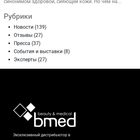
синонимом здоровой, сияющей кожи. Но чем на...
Рубрики
Новости
(139)
Отзывы
(27)
Пресса
(37)
События и выставки
(8)
Эксперты
(27)
Эксклюзивный дистрибьютор в