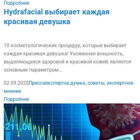
Подробнее
Hydrafacial выбирает каждая
красивая девушка
10 косметологических процедур, которые выбирает
каждая красивая девушка! Ухоженная внешность,
выделяющаяся здоровой и красивой кожей, является
основным параметром...
02.09.2020
Пресса
експертна думка
,
советы
,
экспертное
мнение
Подробнее