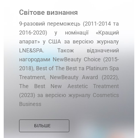
Світове визнання
9-разовий переможець (2011-2014 та
2016-2020) у номінації «Кращий
апарат» у США за версією журналу
LNE&SPA. Також відзначений
нагородами NewBeauty Choice (2015-
2018), Best of The Best та Platinum Spa
Treatment, NewBeauty Award (2022),
The Best New Aestetic Treatment
(2023) за версією журналу Cosmetics
Business
БІЛЬШЕ