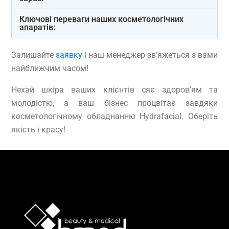
Ключові переваги наших косметологічних
апаратів:
Залишайте
заявку
і наш менеджер зв’яжеться з вами
найближчим часом!
Нехай шкіра ваших клієнтів сяє здоров’ям та
молодістю, а ваш бізнес процвітає завдяки
косметологічному обладнанню Hydrafacial. Оберіть
якість і красу!