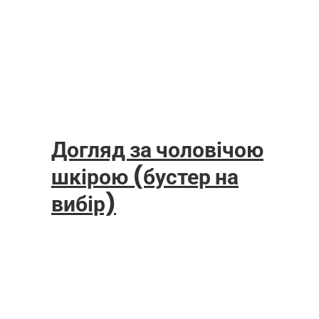
Догляд за чоловічою
шкірою (бустер на
вибір)