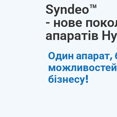
Syndeo™
- нове поко
апаратів Hy
Один апарат, 
можливостей
бізнесу!