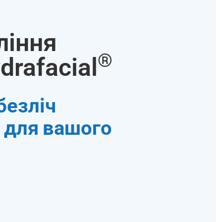
ління
®
drafacial
безліч
 для вашого