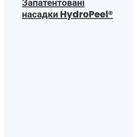
Запатентовані
насадки HydroPeel®