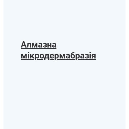
Алмазна
мікродермабразія