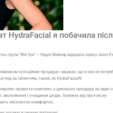
т HydraFacial я побачила піс
тка групи “ВІА Гра” – Надія Мейхер відкрила завісу своєї б’
отивником ін’єкційних процедур і вважає, що в них не потре
огляд за обличчям, такий, як HydraFacial®.
зволяє провести комплекс з декількох процедур за один с
г, зволоження і очищення шкіри. Залежно від протоколу
ходить абсолютно комфортно.
у догляді в своєму Instagram: