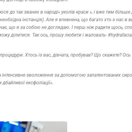
юся до так званих в народі« уколів краси », і вже тим більше
необхідна інстанція). Але я впевнена, що багато хто з нас в 
ає, що я за собою не доглядаю. І перш ніж радити щось, сп
можу ділитися. Так ось, прошу любити і жаловать- #hydrafacia
роцедури. Хтось із вас, дівчата, пробував? Що скажете? Ось
та інтенсивне зволоження за допомогою запатентованих сир
 дбайливої ексфоліації».