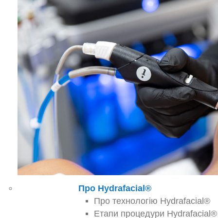
Про Hydrafacial®
Про технологію Hydrafacial®
Етапи процедури Hydrafacial®