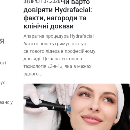
Чи варто
31
Лип
31.07.2026
довіряти Hydrafacial:
факти, нагороди та
клінічні докази
Апаратна процедура Hydrafacial
ля
багато років утримує статус
світового лідера в професійному
догляді. Це запатентована
юті-
технологія «3-в-1», яка в межах
одного...
бує.
еанс у