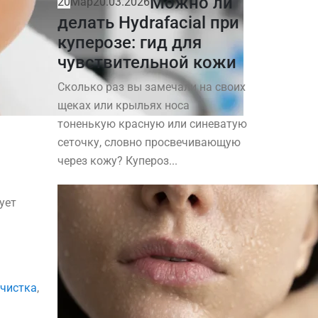
Можно ли
20
Мар
20.03.2026
делать Hydrafacial при
куперозе: гид для
чувствительной кожи
Сколько раз вы замечали на своих
щеках или крыльях носа
тоненькую красную или синеватую
сеточку, словно просвечивающую
через кожу? Купероз...
ует
очистка
,