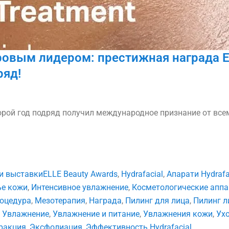
ировым лидером: престижная награда 
ряд!
торой год подряд получил международное признание от вс
и выставки
ELLE Beauty Awards
,
Hydrafacial
,
Апарати Hydrafa
ье кожи
,
Интенсивное увлажнение
,
Косметологические апп
оцедура
,
Мезотерапия
,
Награда
,
Пилинг для лица
,
Пилинг л
,
Увлажнение
,
Увлажнение и питание
,
Увлажнения кожи
,
Ухо
ракция
,
Эксфолиация
,
Эффективность Hydrafacial