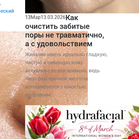
,
еский
Как
13
Мар
13.03.2026
очистить забитые
поры не травматично,
а с удовольствием
Желание иметь идеально гладкую,
чистую и сияющую кожу
актуально во все времена, ведь
лицо безупречной чистоты
ассоциируется с юностью,
здоровьем...