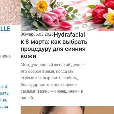
ELLE
Hydrafacial
06
Мар
06.03.2026
к 8 марта: как выбрать
процедуру для сияния
кожи
емирно
Международный женский день —
это особое время, когда мы
стремимся выразить любовь,
благодарность и восхищение
cial
,
самыми важными женщинами в
араты
,
нашей...
ица
,
д за