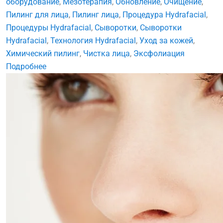
оборудование
,
Мезотерапия
,
Обновление
,
Очищение
,
Пилинг для лица
,
Пилинг лица
,
Процедура Hydrafacial
,
Процедуры Hydrafacial
,
Сыворотки
,
Сыворотки
Hydrafacial
,
Технология Hydrafacial
,
Уход за кожей
,
Химический пилинг
,
Чистка лица
,
Эксфолиация
Подробнее