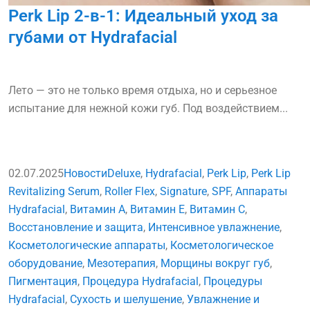
Perk Lip 2-в-1: Идеальный уход за
губами от Hydrafacial
Лето — это не только время отдыха, но и серьезное
испытание для нежной кожи губ. Под воздействием...
02.07.2025
Новости
Deluxe
,
Hydrafacial
,
Perk Lip
,
Perk Lip
Revitalizing Serum
,
Roller Flex
,
Signature
,
SPF
,
Аппараты
Hydrafacial
,
Витамин A
,
Витамин E
,
Витамин С
,
Восстановление и защита
,
Интенсивное увлажнение
,
Косметологические аппараты
,
Косметологическое
оборудование
,
Мезотерапия
,
Морщины вокруг губ
,
Пигментация
,
Процедура Hydrafacial
,
Процедуры
Hydrafacial
,
Сухость и шелушение
,
Увлажнение и