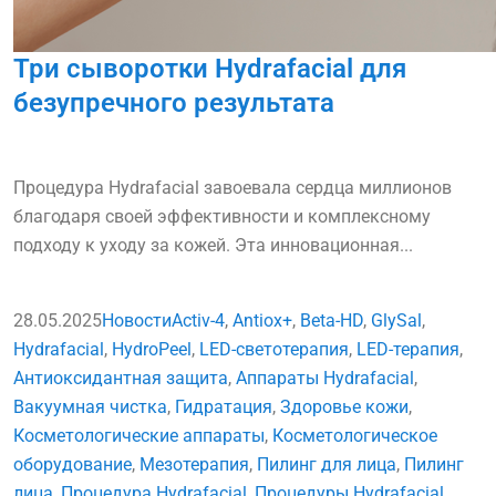
Три сыворотки Hydrafacial для
безупречного результата
Процедура Hydrafacial завоевала сердца миллионов
благодаря своей эффективности и комплексному
подходу к уходу за кожей. Эта инновационная...
28.05.2025
Новости
Activ-4
,
Antiox+
,
Beta-HD
,
GlySal
,
Hydrafacial
,
HydroPeel
,
LED-светотерапия
,
LED-терапия
,
Антиоксидантная защита
,
Аппараты Hydrafacial
,
Вакуумная чистка
,
Гидратация
,
Здоровье кожи
,
Косметологические аппараты
,
Косметологическое
оборудование
,
Мезотерапия
,
Пилинг для лица
,
Пилинг
лица
,
Процедура Hydrafacial
,
Процедуры Hydrafacial
,