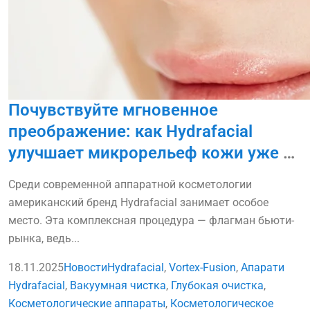
Почувствуйте мгновенное
преображение: как Hydrafacial
улучшает микрорельеф кожи уже за
одну процедуру
Среди современной аппаратной косметологии
американский бренд Hydrafacial занимает особое
место. Эта комплексная процедура — флагман бьюти-
рынка, ведь...
18.11.2025
Новости
Hydrafacial
,
Vortex-Fusion
,
Апарати
Hydrafacial
,
Вакуумная чистка
,
Глубокая очистка
,
Косметологические аппараты
,
Косметологическое