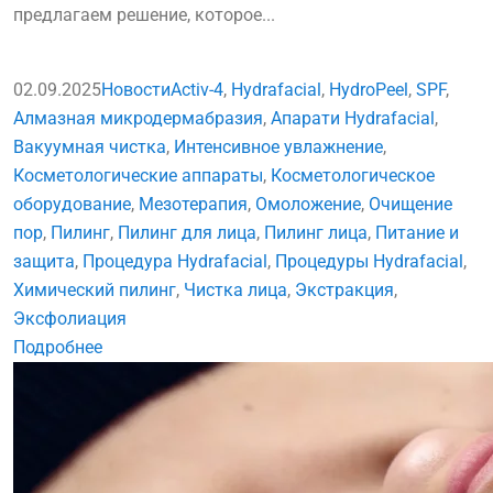
предлагаем решение, которое...
02.09.2025
Новости
Activ-4
,
Hydrafacial
,
HydroPeel
,
SPF
,
Алмазная микродермабразия
,
Апарати Hydrafacial
,
Вакуумная чистка
,
Интенсивное увлажнение
,
Косметологические аппараты
,
Косметологическое
оборудование
,
Мезотерапия
,
Омоложение
,
Очищение
пор
,
Пилинг
,
Пилинг для лица
,
Пилинг лица
,
Питание и
защита
,
Процедура Hydrafacial
,
Процедуры Hydrafacial
,
Химический пилинг
,
Чистка лица
,
Экстракция
,
Эксфолиация
Подробнее