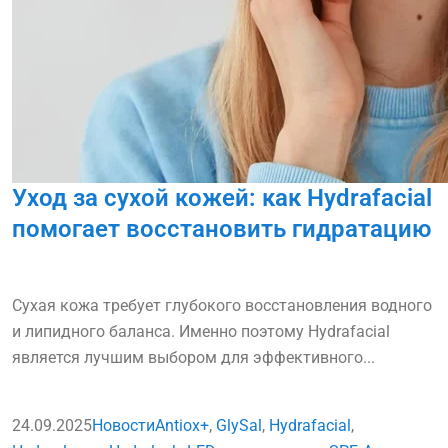
Уход за сухой кожей: как Hydrafacial
помогает восстановить гидратацию
Сухая кожа требует глубокого восстановления водного
и липидного баланса. Именно поэтому Hydrafacial
является лучшим выбором для эффективного...
24.09.2025
Новости
Antiox+
,
GlySal
,
Hydrafacial
,