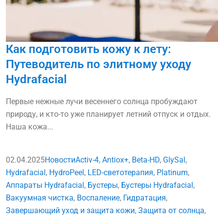
Как подготовить кожу к лету:
Путеводитель по элитному уходу
Hydrafacial
Первые нежные лучи весеннего солнца пробуждают
природу, и кто-то уже планирует летний отпуск и отдых.
Наша кожа...
02.04.2025
Новости
Activ-4
,
Antiox+
,
Beta-HD
,
GlySal
,
Hydrafacial
,
HydroPeel
,
LED-светотерапия
,
Platinum
,
Аппараты Hydrafacial
,
Бустеры
,
Бустеры Hydrafacial
,
Вакуумная чистка
,
Воспаление
,
Гидратация
,
Завершающий уход и защита кожи
,
Защита от солнца
,