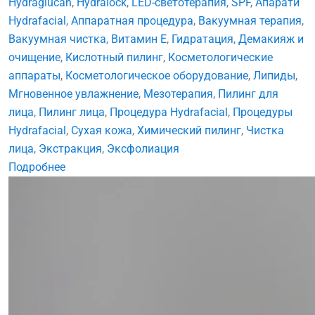
Hydraglucan
,
Hydralock
,
LED-светотерапия
,
SPF
,
Апарати
Hydrafacial
,
Аппаратная процедура
,
Вакуумная терапия
,
Вакуумная чистка
,
Витамин E
,
Гидратация
,
Демакияж и
очищение
,
Кислотный пилинг
,
Косметологические
аппараты
,
Косметологическое оборудование
,
Липиды
,
Мгновенное увлажнение
,
Мезотерапия
,
Пилинг для
лица
,
Пилинг лица
,
Процедура Hydrafacial
,
Процедуры
Hydrafacial
,
Сухая кожа
,
Химический пилинг
,
Чистка
лица
,
Экстракция
,
Эксфолиация
Подробнее