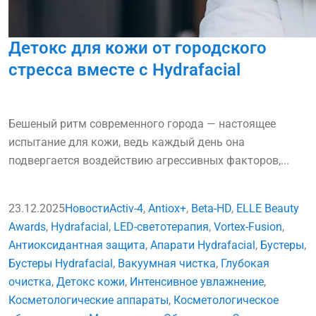
Детокс для кожи от городского
стресса вместе с Hydrafacial
Бешеный ритм современного города — настоящее
испытание для кожи, ведь каждый день она
подвергается воздействию агрессивных факторов,...
23.12.2025
Новости
Activ-4
,
Antiox+
,
Beta-HD
,
ELLE Beauty
Awards
,
Hydrafacial
,
LED-светотерапия
,
Vortex-Fusion
,
Антиоксидантная защита
,
Апарати Hydrafacial
,
Бустеры
,
Бустеры Hydrafacial
,
Вакуумная чистка
,
Глубокая
очистка
,
Детокс кожи
,
Интенсивное увлажнение
,
Косметологические аппараты
,
Косметологическое