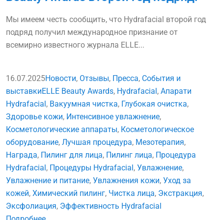
Мы имеем честь сообщить, что Hydrafacial второй год
подряд получил международное признание от
всемирно известного журнала ELLE...
16.07.2025
Новости
,
Отзывы
,
Пресса
,
События и
выставки
ELLE Beauty Awards
,
Hydrafacial
,
Апарати
Hydrafacial
,
Вакуумная чистка
,
Глубокая очистка
,
Здоровье кожи
,
Интенсивное увлажнение
,
Косметологические аппараты
,
Косметологическое
оборудование
,
Лучшая процедура
,
Мезотерапия
,
Награда
,
Пилинг для лица
,
Пилинг лица
,
Процедура
Hydrafacial
,
Процедуры Hydrafacial
,
Увлажнение
,
Увлажнение и питание
,
Увлажнения кожи
,
Уход за
кожей
,
Химический пилинг
,
Чистка лица
,
Экстракция
,
Эксфолиация
,
Эффективность Hydrafacial
Подробнее