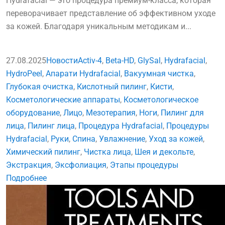
Hydrafacial — это процедура премиум-класса, которая
переворачивает представление об эффективном уходе
за кожей. Благодаря уникальным методикам и...
27.08.2025
Новости
Activ-4
,
Beta-HD
,
GlySal
,
Hydrafacial
,
HydroPeel
,
Апарати Hydrafacial
,
Вакуумная чистка
,
Глубокая очистка
,
Кислотный пилинг
,
Кисти
,
Косметологические аппараты
,
Косметологическое
оборудование
,
Лицо
,
Мезотерапия
,
Ноги
,
Пилинг для
лица
,
Пилинг лица
,
Процедура Hydrafacial
,
Процедуры
Hydrafacial
,
Руки
,
Спина
,
Увлажнение
,
Уход за кожей
,
Химический пилинг
,
Чистка лица
,
Шея и декольте
,
Экстракция
,
Эксфолиация
,
Этапы процедуры
Подробнее