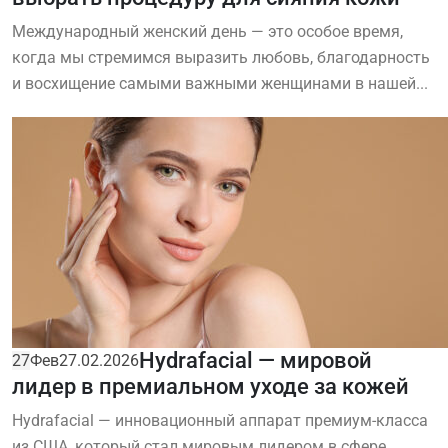
Международный женский день — это особое время,
когда мы стремимся выразить любовь, благодарность
и восхищение самыми важными женщинами в нашей...
Hydrafacial — мировой
27
Фев
27.02.2026
лидер в премиальном уходе за кожей
Hydrafacial — инновационный аппарат премиум-класса
из США, который стал мировым лидером в сфере