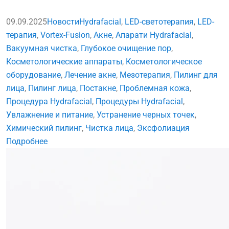
09.09.2025
Новости
Hydrafacial
,
LED-светотерапия
,
LED-
терапия
,
Vortex-Fusion
,
Акне
,
Апарати Hydrafacial
,
Вакуумная чистка
,
Глубокое очищение пор
,
Косметологические аппараты
,
Косметологическое
оборудование
,
Лечение акне
,
Мезотерапия
,
Пилинг для
лица
,
Пилинг лица
,
Постакне
,
Проблемная кожа
,
Процедура Hydrafacial
,
Процедуры Hydrafacial
,
Увлажнение и питание
,
Устранение черных точек
,
Химический пилинг
,
Чистка лица
,
Эксфолиация
Подробнее