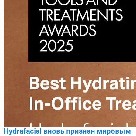
Hydrafacial вновь признан мировым