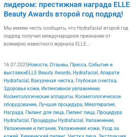
лидером: престижная награда ELLE
Beauty Awards второй год подряд!
Мы имеем честь сообщить, что Hydrafacial второй год
подряд получил международное признание от
всемирно известного журнала ELLE...
16.07.2025
Новости
,
Отзывы
,
Пресса
,
События и
выставки
ELLE Beauty Awards
,
Hydrafacial
,
Апарати
Hydrafacial
,
Вакуумная чистка
,
Глубокая очистка
,
Здоровье кожи
,
Интенсивное увлажнение
,
Косметологические аппараты
,
Косметологическое
оборудование
,
Лучшая процедура
,
Мезотерапия
,
Награда
,
Пилинг для лица
,
Пилинг лица
,
Процедура
Hydrafacial
,
Процедуры Hydrafacial
,
Увлажнение
,
Увлажнение и питание
,
Увлажнения кожи
,
Уход за
кожей
,
Химический пилинг
,
Чистка лица
,
Экстракция
,