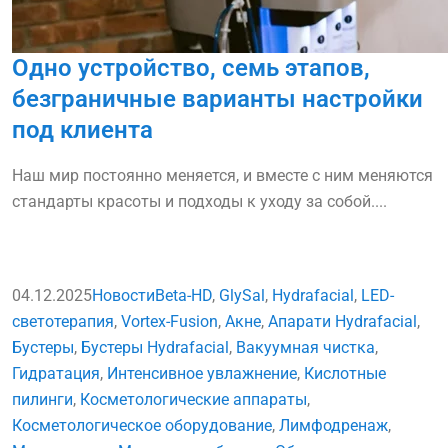
Одно устройство, семь этапов,
безграничные варианты настройки
под клиента
Наш мир постоянно меняется, и вместе с ним меняются
стандарты красоты и подходы к уходу за собой....
04.12.2025
Новости
Beta-HD
,
GlySal
,
Hydrafacial
,
LED-
светотерапия
,
Vortex-Fusion
,
Акне
,
Апарати Hydrafacial
,
Бустеры
,
Бустеры Hydrafacial
,
Вакуумная чистка
,
Гидратация
,
Интенсивное увлажнение
,
Кислотные
пилинги
,
Косметологические аппараты
,
Косметологическое оборудование
,
Лимфодренаж
,