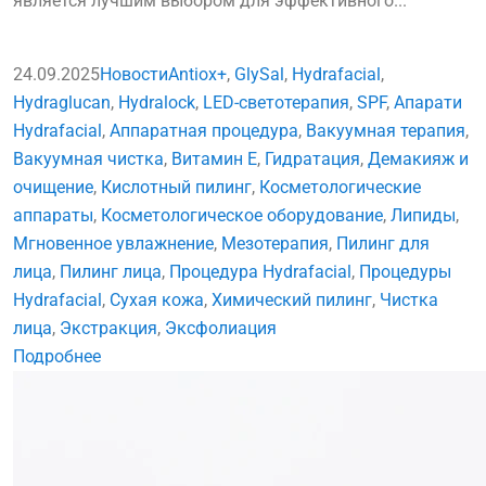
является лучшим выбором для эффективного...
24.09.2025
Новости
Antiox+
,
GlySal
,
Hydrafacial
,
Hydraglucan
,
Hydralock
,
LED-светотерапия
,
SPF
,
Апарати
Hydrafacial
,
Аппаратная процедура
,
Вакуумная терапия
,
Вакуумная чистка
,
Витамин E
,
Гидратация
,
Демакияж и
очищение
,
Кислотный пилинг
,
Косметологические
аппараты
,
Косметологическое оборудование
,
Липиды
,
Мгновенное увлажнение
,
Мезотерапия
,
Пилинг для
лица
,
Пилинг лица
,
Процедура Hydrafacial
,
Процедуры
Hydrafacial
,
Сухая кожа
,
Химический пилинг
,
Чистка
лица
,
Экстракция
,
Эксфолиация
Подробнее