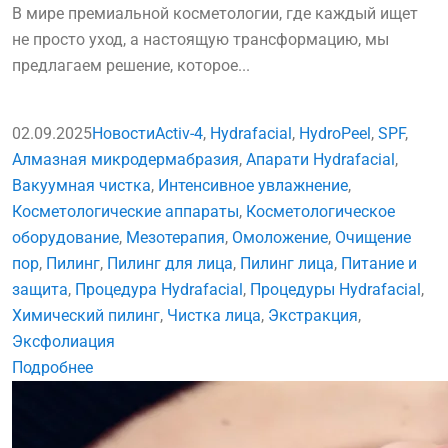
В мире премиальной косметологии, где каждый ищет
не просто уход, а настоящую трансформацию, мы
предлагаем решение, которое...
02.09.2025
Новости
Activ-4
,
Hydrafacial
,
HydroPeel
,
SPF
,
Алмазная микродермабразия
,
Апарати Hydrafacial
,
Вакуумная чистка
,
Интенсивное увлажнение
,
Косметологические аппараты
,
Косметологическое
оборудование
,
Мезотерапия
,
Омоложение
,
Очищение
пор
,
Пилинг
,
Пилинг для лица
,
Пилинг лица
,
Питание и
защита
,
Процедура Hydrafacial
,
Процедуры Hydrafacial
,
Химический пилинг
,
Чистка лица
,
Экстракция
,
Эксфолиация
Подробнее