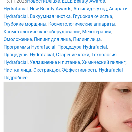
13.11.2025
Новости
Deluxe
,
ELLE Beauty Awards
,
Hydrafacial
,
New Beauty Awards
,
Антиэйдж-уход
,
Апарати
Hydrafacial
,
Вакуумная чистка
,
Глубокая очистка
,
Глубокие морщины
,
Косметологические аппараты
,
Косметологическое оборудование
,
Мезотерапия
,
Омоложение
,
Пилинг для лица
,
Пилинг лица
,
Программы Hydrafacial
,
Процедура Hydrafacial
,
Процедуры Hydrafacial
,
Старение кожи
,
Технология
Hydrafacial
,
Увлажнение и питание
,
Химический пилинг
,
Чистка лица
,
Экстракция
,
Эффективность Hydrafacial
Подробнее