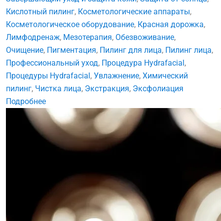
Кислотный пилинг
,
Косметологические аппараты
,
Косметологическое оборудование
,
Красная дорожка
,
Лимфодренаж
,
Мезотерапия
,
Обезвоживание
,
Очищение
,
Пигментация
,
Пилинг для лица
,
Пилинг лица
,
Профессиональный уход
,
Процедура Hydrafacial
,
Процедуры Hydrafacial
,
Увлажнение
,
Химический
пилинг
,
Чистка лица
,
Экстракция
,
Эксфолиация
Подробнее