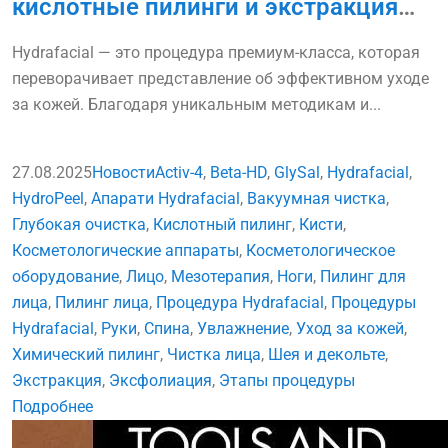
кислотные пилинги и экстракция
Hydrafacial
Hydrafacial — это процедура премиум-класса, которая
переворачивает представление об эффективном уходе
за кожей. Благодаря уникальным методикам и...
27.08.2025
Новости
Activ-4
,
Beta-HD
,
GlySal
,
Hydrafacial
,
HydroPeel
,
Апарати Hydrafacial
,
Вакуумная чистка
,
Глубокая очистка
,
Кислотный пилинг
,
Кисти
,
Косметологические аппараты
,
Косметологическое
оборудование
,
Лицо
,
Мезотерапия
,
Ноги
,
Пилинг для
лица
,
Пилинг лица
,
Процедура Hydrafacial
,
Процедуры
Hydrafacial
,
Руки
,
Спина
,
Увлажнение
,
Уход за кожей
,
Химический пилинг
,
Чистка лица
,
Шея и декольте
,
Экстракция
,
Эксфолиация
,
Этапы процедуры
Подробнее