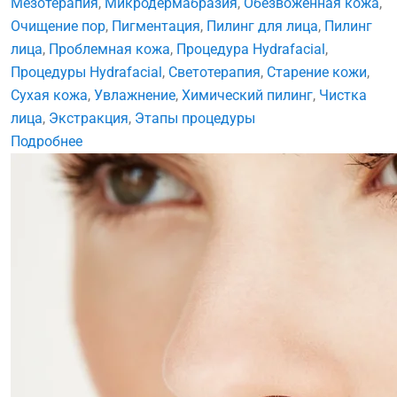
Мезотерапия
,
Микродермабразия
,
Обезвоженная кожа
,
Очищение пор
,
Пигментация
,
Пилинг для лица
,
Пилинг
лица
,
Проблемная кожа
,
Процедура Hydrafacial
,
Процедуры Hydrafacial
,
Светотерапия
,
Старение кожи
,
Сухая кожа
,
Увлажнение
,
Химический пилинг
,
Чистка
лица
,
Экстракция
,
Этапы процедуры
Подробнее