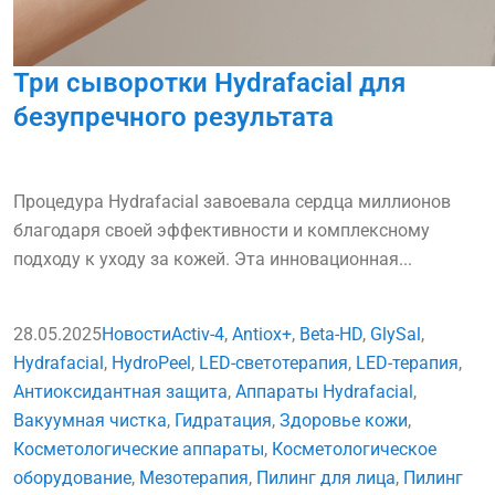
Три сыворотки Hydrafacial для
безупречного результата
Процедура Hydrafacial завоевала сердца миллионов
благодаря своей эффективности и комплексному
подходу к уходу за кожей. Эта инновационная...
28.05.2025
Новости
Activ-4
,
Antiox+
,
Beta-HD
,
GlySal
,
Hydrafacial
,
HydroPeel
,
LED-светотерапия
,
LED-терапия
,
Антиоксидантная защита
,
Аппараты Hydrafacial
,
Вакуумная чистка
,
Гидратация
,
Здоровье кожи
,
Косметологические аппараты
,
Косметологическое
оборудование
,
Мезотерапия
,
Пилинг для лица
,
Пилинг