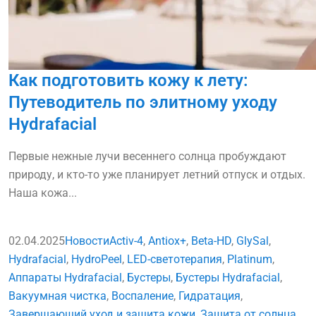
Как подготовить кожу к лету:
Путеводитель по элитному уходу
Hydrafacial
Первые нежные лучи весеннего солнца пробуждают
природу, и кто-то уже планирует летний отпуск и отдых.
Наша кожа...
02.04.2025
Новости
Activ-4
,
Antiox+
,
Beta-HD
,
GlySal
,
Hydrafacial
,
HydroPeel
,
LED-светотерапия
,
Platinum
,
Аппараты Hydrafacial
,
Бустеры
,
Бустеры Hydrafacial
,
Вакуумная чистка
,
Воспаление
,
Гидратация
,
Завершающий уход и защита кожи
,
Защита от солнца
,