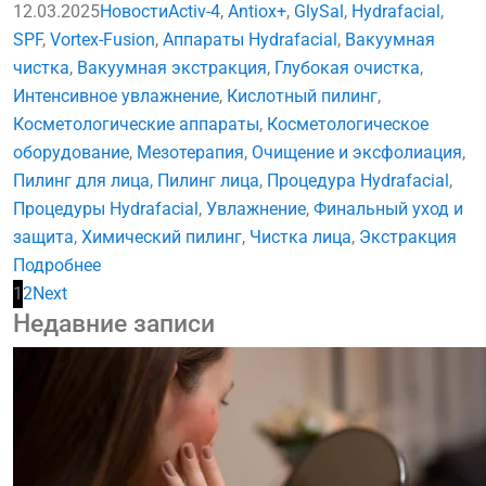
12.03.2025
Новости
Activ-4
,
Antiox+
,
GlySal
,
Hydrafacial
,
SPF
,
Vortex-Fusion
,
Аппараты Hydrafacial
,
Вакуумная
чистка
,
Вакуумная экстракция
,
Глубокая очистка
,
Интенсивное увлажнение
,
Кислотный пилинг
,
Косметологические аппараты
,
Косметологическое
оборудование
,
Мезотерапия
,
Очищение и эксфолиация
,
Пилинг для лица
,
Пилинг лица
,
Процедура Hydrafacial
,
Процедуры Hydrafacial
,
Увлажнение
,
Финальный уход и
защита
,
Химический пилинг
,
Чистка лица
,
Экстракция
Подробнее
1
2
Next
Недавние записи