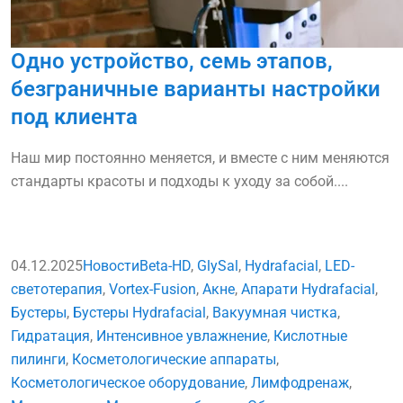
Одно устройство, семь этапов,
безграничные варианты настройки
под клиента
Наш мир постоянно меняется, и вместе с ним меняются
стандарты красоты и подходы к уходу за собой....
04.12.2025
Новости
Beta-HD
,
GlySal
,
Hydrafacial
,
LED-
светотерапия
,
Vortex-Fusion
,
Акне
,
Апарати Hydrafacial
,
Бустеры
,
Бустеры Hydrafacial
,
Вакуумная чистка
,
Гидратация
,
Интенсивное увлажнение
,
Кислотные
пилинги
,
Косметологические аппараты
,
Косметологическое оборудование
,
Лимфодренаж
,