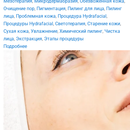
Мезотерапия
,
Микродермабразия
,
Обезвоженная кожа
,
Очищение пор
,
Пигментация
,
Пилинг для лица
,
Пилинг
лица
,
Проблемная кожа
,
Процедура Hydrafacial
,
Процедуры Hydrafacial
,
Светотерапия
,
Старение кожи
,
Сухая кожа
,
Увлажнение
,
Химический пилинг
,
Чистка
лица
,
Экстракция
,
Этапы процедуры
Подробнее