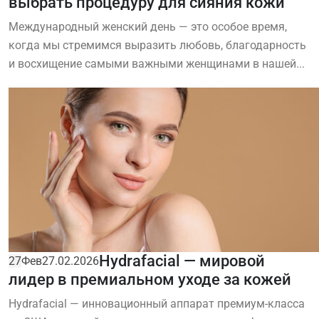
выбрать процедуру для сияния кожи
Международный женский день — это особое время,
когда мы стремимся выразить любовь, благодарность
и восхищение самыми важными женщинами в нашей...
Hydrafacial — мировой
27
Фев
27.02.2026
лидер в премиальном уходе за кожей
Hydrafacial — инновационный аппарат премиум-класса