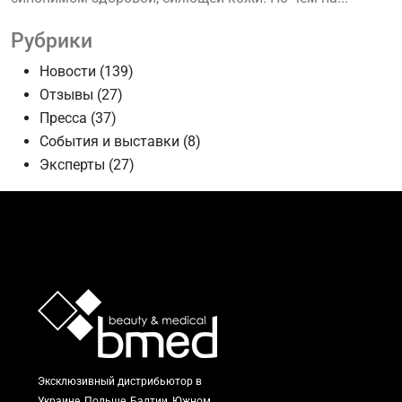
Рубрики
Новости
(139)
Отзывы
(27)
Пресса
(37)
События и выставки
(8)
Эксперты
(27)
Эксклюзивный дистрибьютор в
Украине, Польше, Балтии, Южном