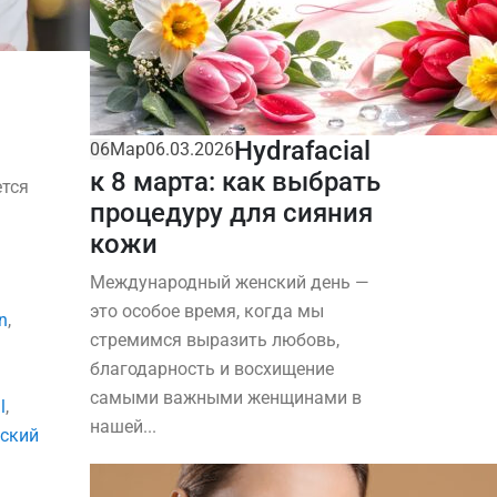
Hydrafacial
06
Мар
06.03.2026
к 8 марта: как выбрать
ется
процедуру для сияния
кожи
Международный женский день —
это особое время, когда мы
n
,
стремимся выразить любовь,
благодарность и восхищение
самыми важными женщинами в
l
,
нашей...
ский