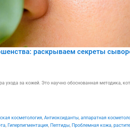
ршенства: раскрываем секреты сывор
ура ухода за кожей. Это научно обоснованная методика, ко
ская косметология
,
Антиоксиданты
,
аппаратная косметол
ота
,
Гиперпигментация
,
Пептиды
,
Проблемная кожа
,
растит