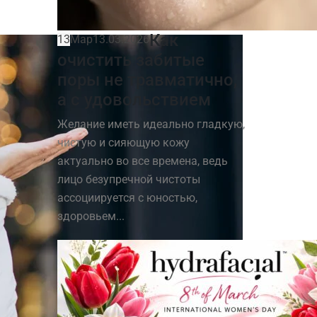
Как
13
Мар
13.03.2026
очистить забитые
поры не травматично,
а с удовольствием
Желание иметь идеально гладкую,
чистую и сияющую кожу
актуально во все времена, ведь
лицо безупречной чистоты
ассоциируется с юностью,
здоровьем...