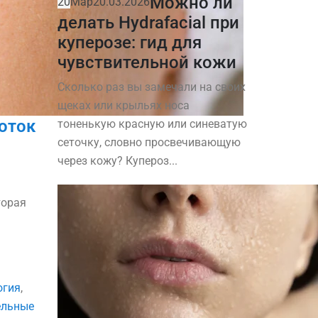
Можно ли
20
Мар
20.03.2026
делать Hydrafacial при
куперозе: гид для
чувствительной кожи
Сколько раз вы замечали на своих
щеках или крыльях носа
оток
тоненькую красную или синеватую
сеточку, словно просвечивающую
через кожу? Купероз...
торая
огия
,
ельные