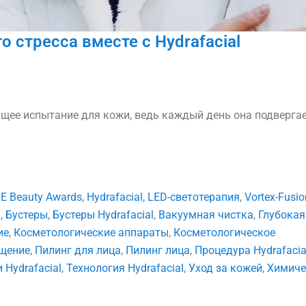
о стресса вместе с Hydrafacial
щее испытание для кожи, ведь каждый день она подверга
E Beauty Awards
,
Hydrafacial
,
LED-светотерапия
,
Vortex-Fusio
l
,
Бустеры
,
Бустеры Hydrafacial
,
Вакуумная чистка
,
Глубокая
ие
,
Косметологические аппараты
,
Косметологическое
щение
,
Пилинг для лица
,
Пилинг лица
,
Процедура Hydrafacia
 Hydrafacial
,
Технология Hydrafacial
,
Уход за кожей
,
Химиче