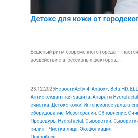
Детокс для кожи от городског
Бешеный ритм современного города — настоя
воздействию агрессивных факторов,...
23.12.2025
Новости
Activ-4
,
Antiox+
,
Beta-HD
,
ELL
Антиоксидантная защита
,
Апарати Hydrafacia
очистка
,
Детокс кожи
,
Интенсивное увлажнен
оборудование
,
Мезотерапия
,
Обновление
,
Очи
Процедуры Hydrafacial
,
Сыворотки
,
Сыворотки
пилинг
,
Чистка лица
,
Эксфолиация
Подробнее