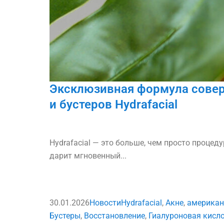
Эксклюзивная формула сове
и бустеров Hydrafacial
Hydrafacial — это больше, чем просто процед
дарит мгновенный...
30.01.2026
Новости
Hydrafacial
,
Акне
,
американ
Бустеры
,
Восстановление
,
Гиалуроновая кисл