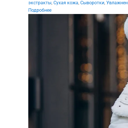
экстракты
,
Сухая кожа
,
Сыворотки
,
Увлажнен
Подробнее