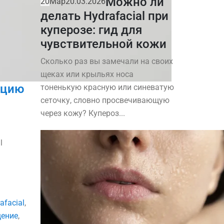
Можно ли
20
Мар
20.03.2026
делать Hydrafacial при
куперозе: гид для
чувствительной кожи
Сколько раз вы замечали на своих
щеках или крыльях носа
ацию
тоненькую красную или синеватую
сеточку, словно просвечивающую
через кожу? Купероз...
l
afacial
,
ение
,