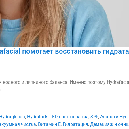
rafacial помогает восстановить гидрат
 водного и липидного баланса. Именно поэтому Hydrafacia
..
Hydraglucan
,
Hydralock
,
LED-светотерапия
,
SPF
,
Апарати Hydr
акуумная чистка
,
Витамин E
,
Гидратация
,
Демакияж и очищ