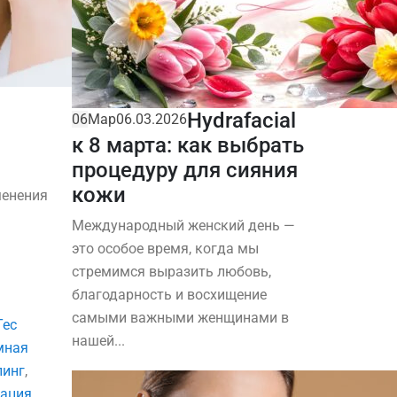
Hydrafacial
06
Мар
06.03.2026
к 8 марта: как выбрать
процедуру для сияния
кожи
менения
Международный женский день —
это особое время, когда мы
стремимся выразить любовь,
благодарность и восхищение
самыми важными женщинами в
Tec
нашей...
мная
линг
,
зация
,