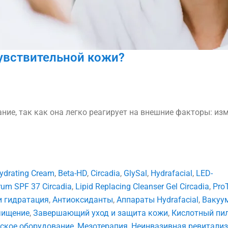
чувствительной кожи?
ние, так как она легко реагирует на внешние факторы: из
ydrating Cream
,
Beta-HD
,
Circadia
,
GlySal
,
Hydrafacial
,
LED-
rum SPF 37 Circadia
,
Lipid Replacing Cleanser Gel Circadia
,
Pro
и гидратация
,
Антиоксиданты
,
Аппараты Hydrafacial
,
Вакуу
чищение
,
Завершающий уход и защита кожи
,
Кислотный пи
ское оборудование
,
Мезотерапия
,
Неинвазивная ревитали