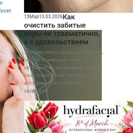
е
Сухая
Как
13
Мар
13.03.2026
очистить забитые
поры не травматично,
а с удовольствием
Желание иметь идеально гладкую,
чистую и сияющую кожу
актуально во все времена, ведь
лицо безупречной чистоты
ассоциируется с юностью,
здоровьем...