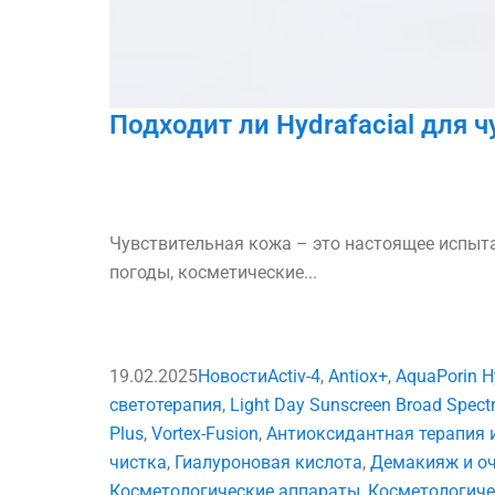
Подходит ли Hydrafacial для 
Чувствительная кожа – это настоящее испыта
погоды, косметические...
19.02.2025
Новости
Activ-4
,
Antiox+
,
AquaPorin H
светотерапия
,
Light Day Sunscreen Broad Spect
Plus
,
Vortex-Fusion
,
Антиоксидантная терапия 
чистка
,
Гиалуроновая кислота
,
Демакияж и о
Косметологические аппараты
,
Косметологиче