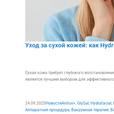
Уход за сухой кожей: как Hyd
Сухая кожа требует глубокого восстановления
является лучшим выбором для эффективного.
24.09.2025
Новости
Antiox+
,
GlySal
,
Hydrafacial
,
Аппаратная процедура
,
Вакуумная терапия
,
В