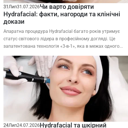
Чи варто довіряти
31
Лип
31.07.2026
Hydrafacial: факти, нагороди та клінічні
докази
Апаратна процедура Hydrafacial багато років утримує
статус світового лідера в професійному догляді. Це
запатентована технологія «3-в-1», яка в межах одного...
Hydrafacial та шкірний
24
Лип
24.07.2026