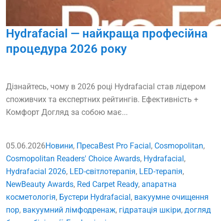
Hydrafacial — найкраща професійна
процедура 2026 року
Дізнайтесь, чому в 2026 році Hydrafacial став лідером
споживчих та експертних рейтингів. Ефективність +
Комфорт Догляд за собою має...
05.06.2026
Новини
,
Преса
Best Pro Facial
,
Cosmopolitan
,
Cosmopolitan Readers' Choice Awards
,
Hydrafacial
,
Hydrafacial 2026
,
LED-світлотерапія
,
LED-терапія
,
NewBeauty Awards
,
Red Carpet Ready
,
апаратна
косметологія
,
Бустери Hydrafacial
,
вакуумне очищення
пор
,
вакуумний лімфодренаж
,
гідратація шкіри
,
догляд