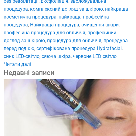
без реабілітації
,
Ексфоліація
,
зволожувальна
процедура
,
комплексний догляд за шкірою
,
найкраща
косметична процедура
,
найкраща професійна
процедура
,
Найкраща процедура
,
очищення шкіри
,
професійна процедура для обличчя
,
професійний
догляд за шкірою
,
процедура для обличчя
,
процедура
перед подією
,
сертифікована процедура Hydrafacial
,
синє LED-світло
,
сяюча шкіра
,
червоне LED світло
Читати далі
Недавні записи