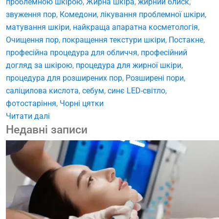
проблемною шкірою
,
Жирна шкіра
,
жирний блиск
,
звуження пор
,
Комедони
,
лікування проблемної шкіри
,
матування шкіри
,
найкраща апаратна косметологія
,
Очищення пор
,
покращення текстури шкіри
,
Постакне
,
професійна процедура для обличчя
,
професійний
догляд за шкірою
,
процедура для жирної шкіри
,
процедура для розширених пор
,
Розширені пори
,
саліцилова кислота
,
себум
,
синє LED-світло
,
фотостаріння
,
Чорні цятки
Читати далі
Недавні записи