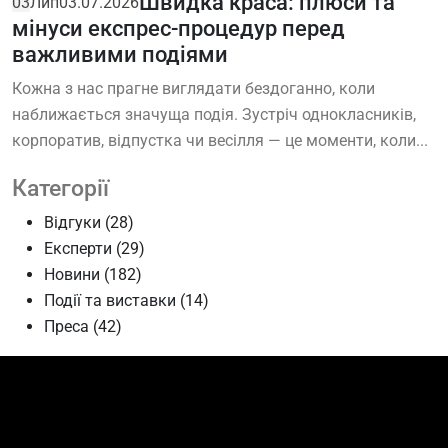
Швидка краса: плюси та
03
Лип
03.07.2026
мінуси експрес-процедур перед
важливими подіями
Кожна з нас прагне виглядати бездоганно, коли
наближається значуща подія. Зустріч однокласників,
корпоратив, відпустка чи весілля — це моменти, коли...
Категорії
Відгуки
(28)
Експерти
(29)
Новини
(182)
Події та виставки
(14)
Преса
(42)