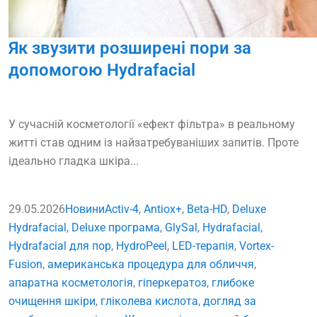
Як звузити розширені пори за
допомогою Hydrafacial
У сучасній косметології «ефект фільтра» в реальному
житті став одним із найзатребуваніших запитів. Проте
ідеально гладка шкіра...
29.05.2026
Новини
Activ-4
,
Antiox+
,
Beta-HD
,
Deluxe
Hydrafacial
,
Deluxe програма
,
GlySal
,
Hydrafacial
,
Hydrafacial для пор
,
HydroPeel
,
LED-терапія
,
Vortex-
Fusion
,
американська процедура для обличчя
,
апаратна косметологія
,
гіперкератоз
,
глибоке
очищення шкіри
,
гліколева кислота
,
догляд за