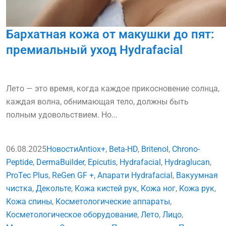
Бархатная кожа от макушки до пят:
премиальный уход Hydrafacial
Лето — это время, когда каждое прикосновение солнца,
каждая волна, обнимающая тело, должны быть
полным удовольствием. Но...
06.08.2025
Новости
Antiox+
,
Beta-HD
,
Britenol
,
Chrono-
Peptide
,
DermaBuilder
,
Epicutis
,
Hydrafacial
,
Hydraglucan
,
ProTec Plus
,
ReGen GF +
,
Апарати Hydrafacial
,
Вакуумная
чистка
,
Декольте
,
Кожа кистей рук
,
Кожа ног
,
Кожа рук
,
Кожа спины
,
Косметологические аппараты
,
Косметологическое оборудование
,
Лето
,
Лицо
,