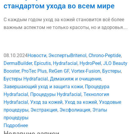
стандартом ухода во всем мире
С каждым годом уход за кожей становится всё более
важным аспектом не только красоты, но и здоровья....
08.10.2024
Новости
,
Эксперты
Britenol
,
Chrono-Peptide
,
DermaBuilder
,
Epicutis
,
Hydrafacial
,
HydroPeel
,
JLO Beauty
Booster
,
ProTec Plus
,
ReGen GF
,
Vortex-Fusion
,
Бустеры
,
Бустеры Hydrafacial
,
Демакияж и очищение
,
Завершающий уход и защита кожи
,
Процедура
Hydrafacial
,
Процедуры Hydrafacial
,
Технология
Hydrafacial
,
Уход за кожей
,
Уход за кожей
,
Уходовые
процедуры
,
Экстракция
,
Эксфолиация
,
Этапы
процедуры
Подробнее
Недавние записи