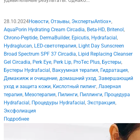
удивительные результаты. Однако...
28.10.2024
Новости
,
Отзывы
,
Эксперты
Antiox+
,
AquaPorin Hydrating Cream Circadia
,
Beta-HD
,
Britenol
,
Chrono-Peptide
,
DermaBuilder
,
Epicutis
,
Hydrafacial
,
Hydraglucan
,
LED-светотерапия
,
Light Day Sunscreen
Broad Spectrum SPF 37 Circadia
,
Lipid Replacing Cleanser
Gel Circadia
,
Perk Eye
,
Perk Lip
,
ProTec Plus
,
Бустеры
,
Бустеры Hydrafacial
,
Вакуумная терапия
,
Гидратация
,
Демакияж и очищение
,
домашний уход
,
Завершающий
уход и защита кожи
,
Кислотный пилинг
,
Лазерная
терапия
,
Мезотерапия
,
Пилинги
,
Пиллинги
,
Процедура
Hydrafacial
,
Процедуры Hydrafacial
,
Экстракция
,
Эксфолиация
Подробнее