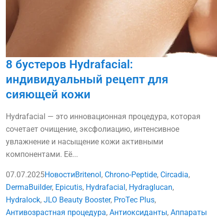
8 бустеров Hydrafacial:
индивидуальный рецепт для
сияющей кожи
Hydrafacial — это инновационная процедура, которая
сочетает очищение, эксфолиацию, интенсивное
увлажнение и насыщение кожи активными
компонентами. Её...
07.07.2025
Новости
Britenol
,
Chrono-Peptide
,
Circadia
,
DermaBuilder
,
Epicutis
,
Hydrafacial
,
Hydraglucan
,
Hydralock
,
JLO Beauty Booster
,
ProTec Plus
,
Антивозрастная процедура
,
Антиоксиданты
,
Аппараты