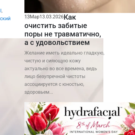
l
,
Как
13
Мар
13.03.2026
ский
очистить забитые
поры не травматично,
а с удовольствием
Желание иметь идеально гладкую,
чистую и сияющую кожу
актуально во все времена, ведь
лицо безупречной чистоты
ассоциируется с юностью,
здоровьем...