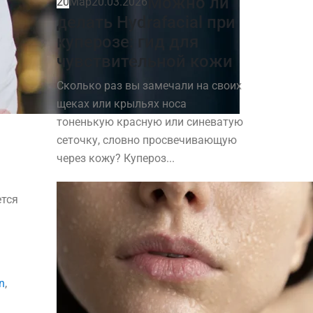
Можно ли
20
Мар
20.03.2026
делать Hydrafacial при
куперозе: гид для
чувствительной кожи
Сколько раз вы замечали на своих
щеках или крыльях носа
тоненькую красную или синеватую
сеточку, словно просвечивающую
через кожу? Купероз...
ется
n
,