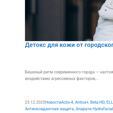
Детокс для кожи от городског
Бешеный ритм современного города — настоя
воздействию агрессивных факторов,...
23.12.2025
Новости
Activ-4
,
Antiox+
,
Beta-HD
,
ELL
Антиоксидантная защита
,
Апарати Hydrafacia