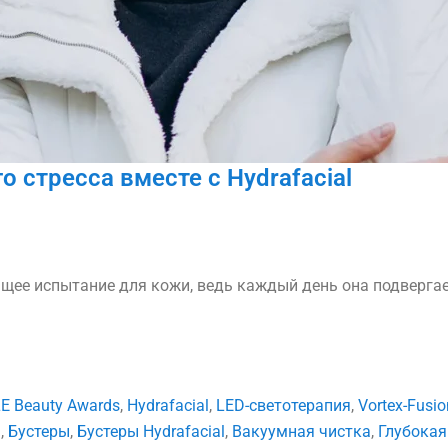
о стресса вместе с Hydrafacial
щее испытание для кожи, ведь каждый день она подверга
E Beauty Awards
,
Hydrafacial
,
LED-светотерапия
,
Vortex-Fusio
l
,
Бустеры
,
Бустеры Hydrafacial
,
Вакуумная чистка
,
Глубокая