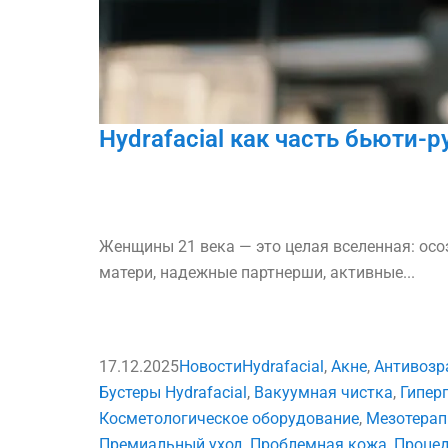
Hydrafacial как часть бьюти
Женщины 21 века — это целая вселенная: осо
матери, надежные партнерши, активные...
17.12.2025
Новости
Hydrafacial
,
Акне
,
Антивозр
Бустеры Hydrafacial
,
Вакуумная чистка
,
Гипер
Косметологическое оборудование
,
Мезотерап
Премиальный уход
,
Проблемная кожа
,
Процед