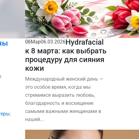
Hydrafacial
ины
06
Мар
06.03.2026
к 8 марта: как выбрать
процедуру для сияния
кожи
е
Международный женский день —
это особое время, когда мы
стремимся выразить любовь,
благодарность и восхищение
самыми важными женщинами в
теры
,
нашей...
,