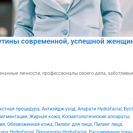
-рутины современной, успешной женщ
знанные личности, профессионалы своего дела, заботливы
астная процедура
,
Антиэйдж-уход
,
Апарати Hydrafacial
,
Бус
пигментация
,
Жирная кожа
,
Косметологические аппараты
,
ия
,
Обезвоженная кожа
,
Пилинг для лица
,
Пилинг лица
,
ура Hydrafacial
,
Процедуры Hydrafacial
,
Расширенные поры