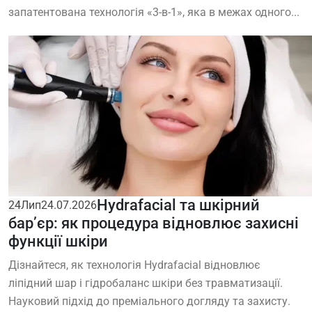
запатентована технологія «3-в-1», яка в межах одного...
Hydrafacial та шкірний
24
Лип
24.07.2026
бар’єр: як процедура відновлює захисні
функції шкіри
Дізнайтеся, як технологія Hydrafacial відновлює
ліпідний шар і гідробаланс шкіри без травматизації.
Науковий підхід до преміального догляду та захисту.