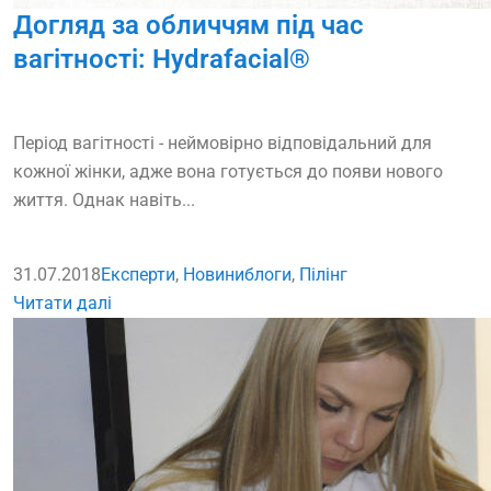
Догляд за обличчям під час
вагітності: Hydrafacial®
Період вагітності - неймовірно відповідальний для
кожної жінки, адже вона готується до появи нового
життя. Однак навіть...
31.07.2018
Експерти
,
Новини
блоги
,
Пілінг
Читати далі