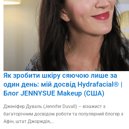
Як зробити шкіру сяючою лише за
один день: мій досвід Hydrafacial® |
Блог JENNYSUE Makeup (США)
Дженіфер Дуваль (Jennifer Duvall) – візажист з
багаторічним досвідом роботи та популярний блогер з
Афін, штат Джорждія,...