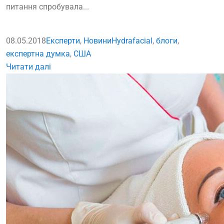
питання спробувала...
08.05.2018
Експерти
,
Новини
Hydrafacial
,
блоги
,
експертна думка
,
США
Читати далі