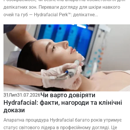
делікатних зон. Переваги догляду для шкіри навкого
очей та губ — Hydrafacial Perk™: делікатне...
Чи варто довіряти
31
Лип
31.07.2026
Hydrafacial: факти, нагороди та клінічні
докази
Апаратна процедура Hydrafacial багато років утримує
статус світового лідера в професійному догляді. Це