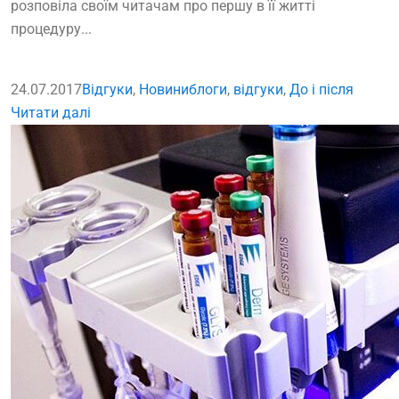
розповіла своїм читачам про першу в її житті
процедуру...
24.07.2017
Відгуки
,
Новини
блоги
,
відгуки
,
До і після
Читати далі