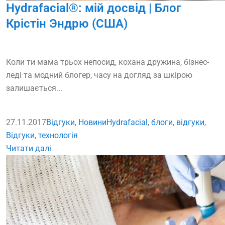
Hydrafacial®: мій досвід | Блог
Крістін Эндрю (США)
Коли ти мама трьох непосид, кохана дружина, бізнес-
леді та модний блогер, часу на догляд за шкірою
залишається...
27.11.2017
Відгуки
,
Новини
Hydrafacial
,
блоги
,
вiдгуки
,
Відгуки
,
технологія
Читати далі