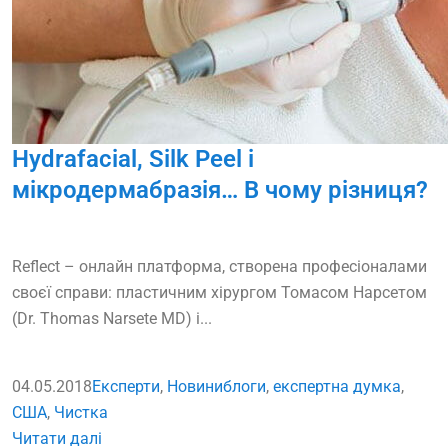
Hydrafacial, Silk Peel і
мікродермабразія… В чому різниця?
Reflect – онлайн платформа, створена професіоналами
своєї справи: пластичним хірургом Томасом Нарсетом
(Dr. Thomas Narsete MD) і...
04.05.2018
Експерти
,
Новини
блоги
,
експертна думка
,
США
,
Чистка
Читати далі