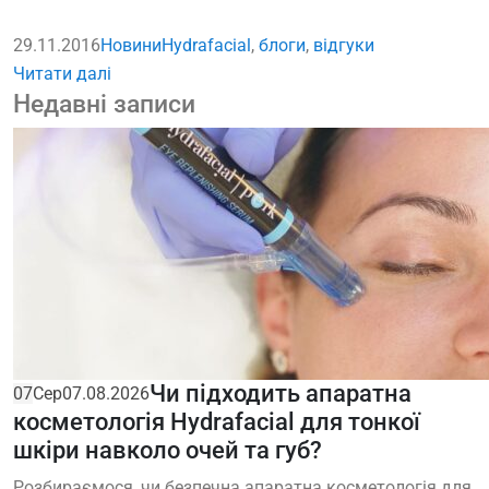
29.11.2016
Новини
Hydrafacial
,
блоги
,
відгуки
Читати далі
Недавні записи
Чи підходить апаратна
07
Сер
07.08.2026
косметологія Hydrafacial для тонкої
шкіри навколо очей та губ?
Розбираємося, чи безпечна апаратна косметологія для