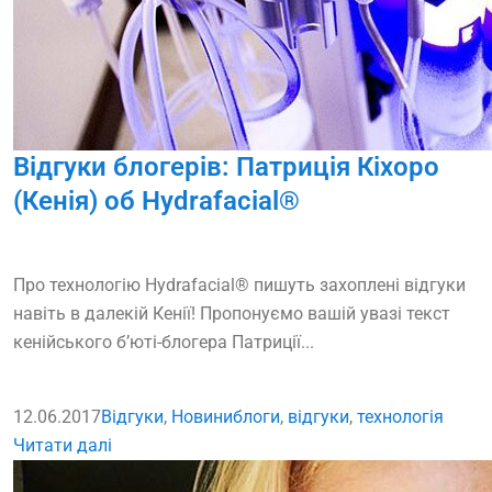
Відгуки блогерів: Патриція Кіхоро
(Кенія) об Hydrafacial®
Про технологію Hydrafacial® пишуть захоплені відгуки
навіть в далекій Кенії! Пропонуємо вашій увазі текст
кенійського б’юті-блогера Патриції...
12.06.2017
Відгуки
,
Новини
блоги
,
відгуки
,
технологія
Читати далі