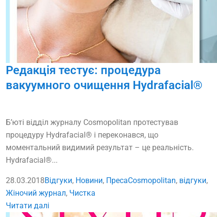
Редакція тестує: процедура
вакуумного очищення Hydrafacial®
Б’юті відділ журналу Cosmopolitan протестував
процедуру Hydrafacial® і переконався, що
моментальний видимий результат – це реальність.
Hydrafacial®...
28.03.2018
Відгуки
,
Новини
,
Преса
Cosmopolitan
,
відгуки
,
Жiночий журнал
,
Чистка
Читати далі