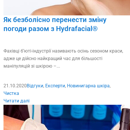
Як безболісно перенести зміну
погоди разом з Hydrafacial®
Фахівці б’юті-індустрії називають осінь сезоном краси,
адже це дійсно найкращий час для більшості
маніпуляцій зі шкірою –...
21.10.2020
Відгуки
,
Експерти
,
Новини
гарна шкіра
,
Чистка
Читати далі