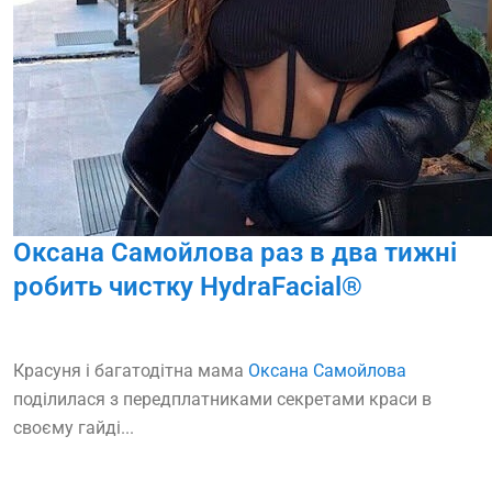
Оксана Самойлова раз в два тижні
робить чистку HydraFacial®
Красуня і багатодітна мама
Оксана Самойлова
поділилася з передплатниками секретами краси в
своєму гайді...