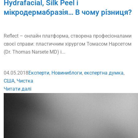
Hydrafacial, Silk Peel і
мікродермабразія… В чому різниця?
Reflect – онлайн платформа, створена професіоналами
своєї справи: пластичним хірургом Томасом Нарсетом
(Dr. Thomas Narsete MD) і...
04.05.2018
Експерти
,
Новини
блоги
,
експертна думка
,
США
,
Чистка
Читати далі