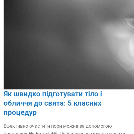
Як швидко підготувати тіло і
обличчя до свята: 5 класних
процедур
Ефективно очистити пори можна за допомогою
процедури Hydrafacial®. По-іншому це можна назвати