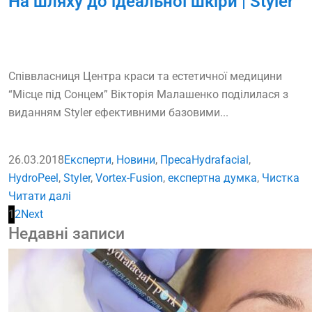
На шляху до ідеальної шкіри | Styler
Співвласниця Центра краси та естетичної медицини
“Місце під Сонцем” Вікторія Малашенко поділилася з
виданням Styler ефективними базовими...
26.03.2018
Експерти
,
Новини
,
Преса
Hydrafacial
,
HydroPeel
,
Styler
,
Vortex-Fusion
,
експертна думка
,
Чистка
Читати далі
1
2
Next
Недавні записи