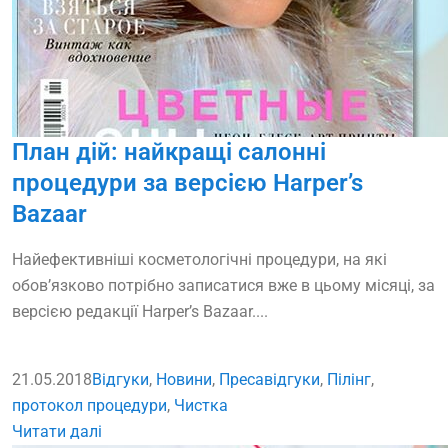
План дій: найкращі салонні
процедури за версією Harper’s
Bazaar
Найефективніші косметологічні процедури, на які
обов’язково потрібно записатися вже в цьому місяці, за
версією редакції Harper’s Bazaar....
21.05.2018
Відгуки
,
Новини
,
Преса
відгуки
,
Пілінг
,
протокол процедури
,
Чистка
Читати далі