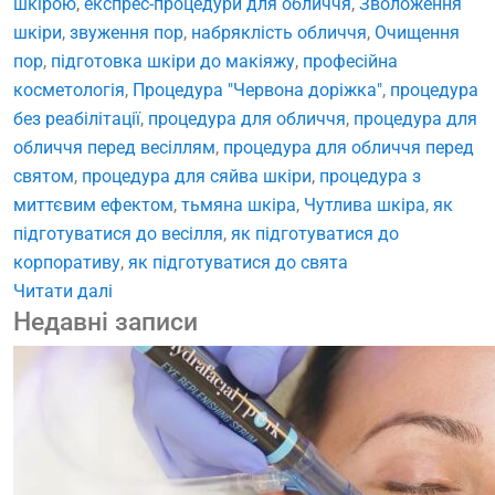
шкірою
,
експрес-процедури для обличчя
,
Зволоження
шкіри
,
звуження пор
,
набряклість обличчя
,
Очищення
пор
,
підготовка шкіри до макіяжу
,
професійна
косметологія
,
Процедура "Червона доріжка"
,
процедура
без реабілітації
,
процедура для обличчя
,
процедура для
обличчя перед весіллям
,
процедура для обличчя перед
святом
,
процедура для сяйва шкіри
,
процедура з
миттєвим ефектом
,
тьмяна шкіра
,
Чутлива шкіра
,
як
підготуватися до весілля
,
як підготуватися до
корпоративу
,
як підготуватися до свята
Читати далі
Недавні записи