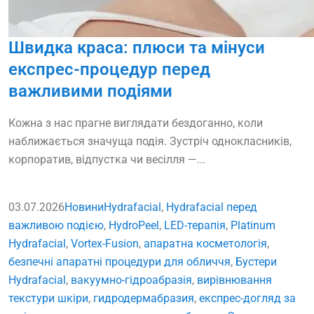
Швидка краса: плюси та мінуси
експрес-процедур перед
важливими подіями
Кожна з нас прагне виглядати бездоганно, коли
наближається значуща подія. Зустріч однокласників,
корпоратив, відпустка чи весілля —...
03.07.2026
Новини
Hydrafacial
,
Hydrafacial перед
важливою подією
,
HydroPeel
,
LED-терапія
,
Platinum
Hydrafacial
,
Vortex-Fusion
,
апаратна косметологія
,
безпечні апаратні процедури для обличчя
,
Бустери
Hydrafacial
,
вакуумно-гідроабразія
,
вирівнювання
текстури шкіри
,
гидродермабразия
,
експрес-догляд за