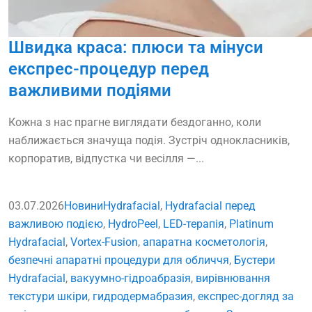
Швидка краса: плюси та мінуси
експрес-процедур перед
важливими подіями
Кожна з нас прагне виглядати бездоганно, коли
наближається значуща подія. Зустріч однокласників,
корпоратив, відпустка чи весілля —...
03.07.2026
Новини
Hydrafacial
,
Hydrafacial перед
важливою подією
,
HydroPeel
,
LED-терапія
,
Platinum
Hydrafacial
,
Vortex-Fusion
,
апаратна косметологія
,
безпечні апаратні процедури для обличчя
,
Бустери
Hydrafacial
,
вакуумно-гідроабразія
,
вирівнювання
текстури шкіри
,
гидродермабразия
,
експрес-догляд за