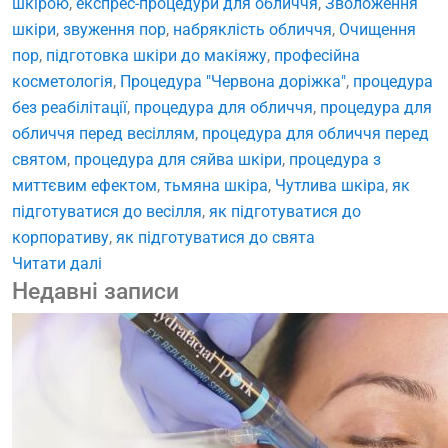
шкірою
,
експрес-процедури для обличчя
,
Зволоження
шкіри
,
звуження пор
,
набряклість обличчя
,
Очищення
пор
,
підготовка шкіри до макіяжу
,
професійна
косметологія
,
Процедура "Червона доріжка"
,
процедура
без реабілітації
,
процедура для обличчя
,
процедура для
обличчя перед весіллям
,
процедура для обличчя перед
святом
,
процедура для сяйва шкіри
,
процедура з
миттєвим ефектом
,
тьмяна шкіра
,
Чутлива шкіра
,
як
підготуватися до весілля
,
як підготуватися до
корпоративу
,
як підготуватися до свята
Читати далі
Недавні записи