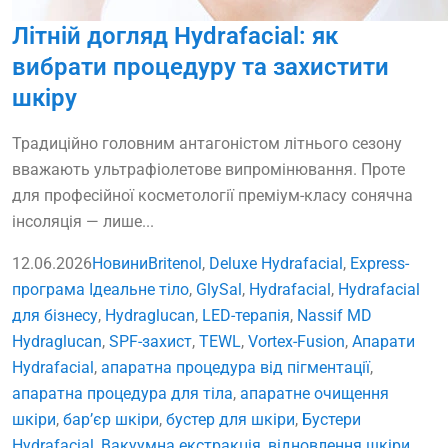
Літній догляд Hydrafacial: як
вибрати процедуру та захистити
шкіру
Традиційно головним антагоністом літнього сезону
вважають ультрафіолетове випромінювання. Проте
для професійної косметології преміум-класу сонячна
інсоляція — лише...
12.06.2026
Новини
Britenol
,
Deluxe Hydrafacial
,
Express-
програма Ідеальне тіло
,
GlySal
,
Hydrafacial
,
Hydrafacial
для бізнесу
,
Hydraglucan
,
LED-терапія
,
Nassif MD
Hydraglucan
,
SPF-захист
,
TEWL
,
Vortex-Fusion
,
Апарати
Hydrafacial
,
апаратна процедура від пігментації
,
апаратна процедура для тіла
,
апаратне очищення
шкіри
,
бар’єр шкіри
,
бустер для шкіри
,
Бустери
Hydrafacial
,
Вакуумна екстракція
,
відновлення шкіри