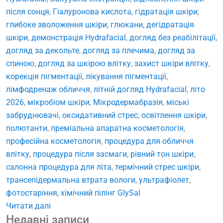
після сонця
,
Гіалуронова кислота
,
гідратація шкіри
,
глибоке зволоження шкіри
,
глюкани
,
дегідратація
шкіри
,
демонстрація Hydrafacial
,
догляд без реабілітації
,
догляд за декольте
,
догляд за плечима
,
догляд за
спиною
,
догляд за шкірою влітку
,
захист шкіри влітку
,
корекція пігментації
,
лікування пігментації
,
лімфодренаж обличчя
,
літній догляд Hydrafacial
,
літо
2026
,
мікробіом шкіри
,
Мікродермабразія
,
міські
забруднювачі
,
оксидативний стрес
,
освітлення шкіри
,
полютанти
,
преміальна апаратна косметологія
,
професійна косметологія
,
процедура для обличчя
влітку
,
процедура після засмаги
,
рівний тон шкіри
,
салонна процедура для літа
,
термічний стрес шкіри
,
трансепідермальна втрата вологи
,
ультрафіолет
,
фотостаріння
,
хімічний пілінг GlySal
Читати далі
Недавні записи