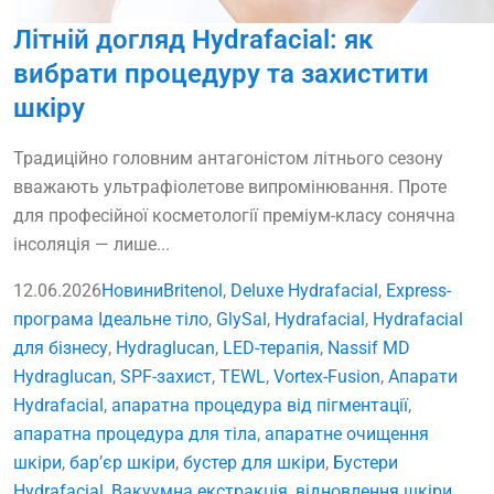
Літній догляд Hydrafacial: як
вибрати процедуру та захистити
шкіру
Традиційно головним антагоністом літнього сезону
вважають ультрафіолетове випромінювання. Проте
для професійної косметології преміум-класу сонячна
інсоляція — лише...
12.06.2026
Новини
Britenol
,
Deluxe Hydrafacial
,
Express-
програма Ідеальне тіло
,
GlySal
,
Hydrafacial
,
Hydrafacial
для бізнесу
,
Hydraglucan
,
LED-терапія
,
Nassif MD
Hydraglucan
,
SPF-захист
,
TEWL
,
Vortex-Fusion
,
Апарати
Hydrafacial
,
апаратна процедура від пігментації
,
апаратна процедура для тіла
,
апаратне очищення
шкіри
,
бар’єр шкіри
,
бустер для шкіри
,
Бустери
Hydrafacial
,
Вакуумна екстракція
,
відновлення шкіри