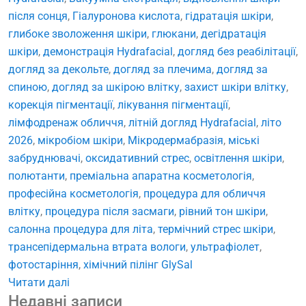
після сонця
,
Гіалуронова кислота
,
гідратація шкіри
,
глибоке зволоження шкіри
,
глюкани
,
дегідратація
шкіри
,
демонстрація Hydrafacial
,
догляд без реабілітації
,
догляд за декольте
,
догляд за плечима
,
догляд за
спиною
,
догляд за шкірою влітку
,
захист шкіри влітку
,
корекція пігментації
,
лікування пігментації
,
лімфодренаж обличчя
,
літній догляд Hydrafacial
,
літо
2026
,
мікробіом шкіри
,
Мікродермабразія
,
міські
забруднювачі
,
оксидативний стрес
,
освітлення шкіри
,
полютанти
,
преміальна апаратна косметологія
,
професійна косметологія
,
процедура для обличчя
влітку
,
процедура після засмаги
,
рівний тон шкіри
,
салонна процедура для літа
,
термічний стрес шкіри
,
трансепідермальна втрата вологи
,
ультрафіолет
,
фотостаріння
,
хімічний пілінг GlySal
Читати далі
Недавні записи