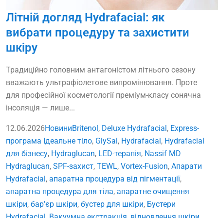
Літній догляд Hydrafacial: як
вибрати процедуру та захистити
шкіру
Традиційно головним антагоністом літнього сезону
вважають ультрафіолетове випромінювання. Проте
для професійної косметології преміум-класу сонячна
інсоляція — лише...
12.06.2026
Новини
Britenol
,
Deluxe Hydrafacial
,
Express-
програма Ідеальне тіло
,
GlySal
,
Hydrafacial
,
Hydrafacial
для бізнесу
,
Hydraglucan
,
LED-терапія
,
Nassif MD
Hydraglucan
,
SPF-захист
,
TEWL
,
Vortex-Fusion
,
Апарати
Hydrafacial
,
апаратна процедура від пігментації
,
апаратна процедура для тіла
,
апаратне очищення
шкіри
,
бар’єр шкіри
,
бустер для шкіри
,
Бустери
Hydrafacial
,
Вакуумна екстракція
,
відновлення шкіри