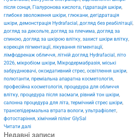
після сонця
,
Гіалуронова кислота
,
гідратація шкіри
,
глибоке зволоження шкіри
,
глюкани
,
дегідратація
шкіри
,
демонстрація Hydrafacial
,
догляд без реабілітації
,
догляд за декольте
,
догляд за плечима
,
догляд за
спиною
,
догляд за шкірою влітку
,
захист шкіри влітку
,
корекція пігментації
,
лікування пігментації
,
лімфодренаж обличчя
,
літній догляд Hydrafacial
,
літо
2026
,
мікробіом шкіри
,
Мікродермабразія
,
міські
забруднювачі
,
оксидативний стрес
,
освітлення шкіри
,
полютанти
,
преміальна апаратна косметологія
,
професійна косметологія
,
процедура для обличчя
влітку
,
процедура після засмаги
,
рівний тон шкіри
,
салонна процедура для літа
,
термічний стрес шкіри
,
трансепідермальна втрата вологи
,
ультрафіолет
,
фотостаріння
,
хімічний пілінг GlySal
Читати далі
Недавні записи